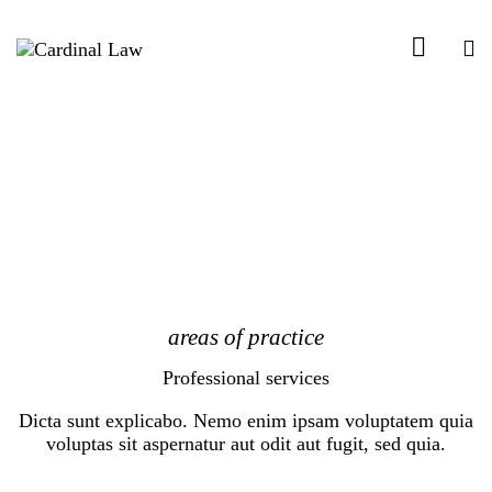
areas of practice
Professional services
Dicta sunt explicabo. Nemo enim ipsam voluptatem quia
voluptas sit aspernatur aut odit aut fugit, sed quia.